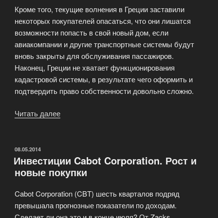
Кроме того, текущие волнения в Греции заставили
некоторых покупателей опасаться, что они лишатся
возможности попасть в свой новый дом, если
авиакомпании и другие транспортные системы будут
вновь закрыты для обслуживания пассажиров.
Наконец, Греции не хватает функционирования
кадастровой системы, в результате чего оформить и
подтвердить право собственности довольно сложно.
Читать далее
«Настало
время
покупать
греческую
ОПУБЛИКОВАНО
08.05.2014
Инвестиции Cabot Corporation. Рост и
недвижимость?»
новые покупки
Cabot Corporation (CBT) шесть кварталов подряд
превышала прогнозные показатели по доходам.
Сделает ли она это и в конце июля? От Zacks