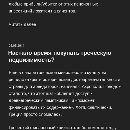
любые прибыли/убытки от этих пенсионных
инвестиций ложатся на клиентов.
Читать далее
«Риски
остаться
на
пенсии
ОПУБЛИКОВАНО
08.05.2014
Настало время покупать греческую
без
недвижимость?
средств
продолжают
Еще в январе греческое министерство культуры
расти»
решило открыть исторические достопримечательности
страны для арендаторов, начиная с Акрополя. Поводом
стало то, что этот шаг «облегчит доступ к
древнегреческим памятникам» и «поможет
финансировать их содержание». Хотя, фактически,
Греция просто сломалась.
Греческий финансовый кризис стал благом для тех, у