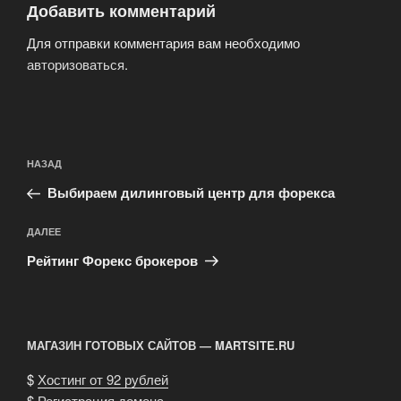
Добавить комментарий
Для отправки комментария вам необходимо
авторизоваться
.
Навигация
Предыдущая
НАЗАД
по
запись:
записям
Выбираем дилинговый центр для форекса
Следующая
ДАЛЕЕ
запись
Рейтинг Форекс брокеров
МАГАЗИН ГОТОВЫХ САЙТОВ — MARTSITE.RU
$
Хостинг от 92 рублей
$
Регистрация домена