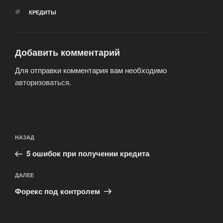
МЕТКИ
КРЕДИТЫ
Добавить комментарий
Для отправки комментария вам необходимо
авторизоваться
.
Навигация
Предыдущая
НАЗАД
по
запись:
записям
5 ошибок при получении кредита
Следующая
ДАЛЕЕ
запись
Форекс под контролем